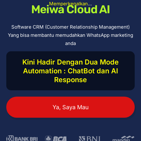
Memperkenalkan
…
Meiwa Cloud AI
Software CRM (Customer Relationship Management)
Yang bisa membantu memudahkan WhatsApp marketing
anda
Kini Hadir Dengan Dua Mode
Automation : ChatBot dan AI
Response
Ya, Saya Mau